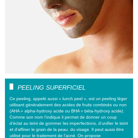
PEELING SUPERFICIEL
Ce peeling, appelé aussi « lunch peel », est un peeling léger
utilisant généralement des acides de fruits combinés ou non
(AHA = alpha-hydroxy acide ou BHA = béta-hydroxy acide).
Comme son nom l’indique il permet de donner un coup
d’éclat au teint de gommer les imperfections, d’unifier le teint
et d’affiner le grain de la peau. du visage. Il peut aussi être
utilisé pour le traitement de l’acné. On propose