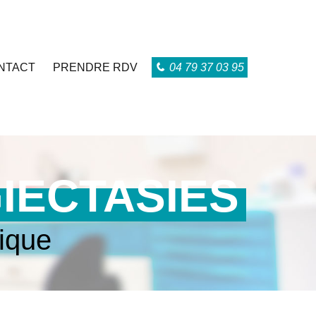
NTACT
PRENDRE RDV
04 79 37 03 95
IECTASIES
ique