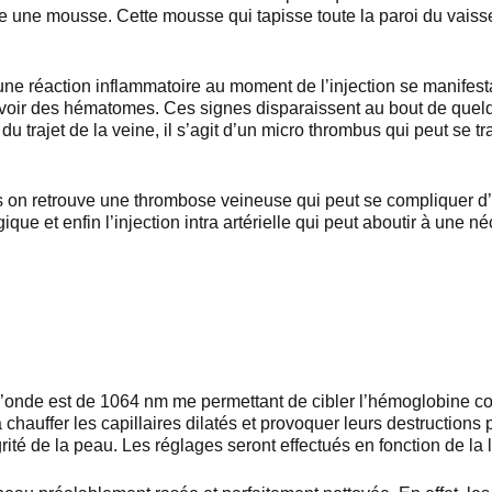
ne une mousse. Cette mousse qui tapisse toute la paroi du vaissea
ne réaction inflammatoire au moment de l’injection se manifesta
 y avoir des hématomes. Ces signes disparaissent au bout de que
du trajet de la veine, il s’agit d’un micro thrombus qui peut se 
es on retrouve une thrombose veineuse qui peut se compliquer d
gique et enfin l’injection intra artérielle qui peut aboutir à un
 d’onde est de 1064 nm me permettant de cibler l’hémoglobine c
a chauffer les capillaires dilatés et provoquer leurs destruction
ité de la peau. Les réglages seront effectués en fonction de la lo