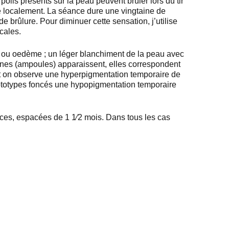
oils présents sur la peau peuvent brûler lors du tir
te localement. La séance dure une vingtaine de
 brûlure. Pour diminuer cette sensation, j’utilise
ocales.
t ou oedème ; un léger blanchiment de la peau avec
ctènes (ampoules) apparaissent, elles correspondent
nt on observe une hyperpigmentation temporaire de
phototypes foncés une hypopigmentation temporaire
nces, espacées de 1 1⁄2 mois. Dans tous les cas