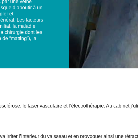
s par une veine
risque d’aboutir à un
pler et
général. Les facteurs
milial, la maladie
 chirurgie dont les
 de “matting”), la
crosclérose, le laser vasculaire et l’électrothérapie. Au cabinet j’
 va irriter l’intérieur du vaisseau et en provoquer ainsi une rétr