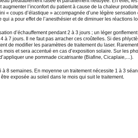
eau préalablement rasée et parfaitement nettoyée. En effet, les p
 augmenter l’inconfort du patient à cause de la chaleur produi
ini « coups d’élastique » accompagnée d’une légère sensation de
e qui a pour effet de l’anesthésier et de diminuer les réactions l
sation d’échauffement pendant 2 à 3 jours ; un léger gonflemen
4 à 7 jours. Il ne faut pas arracher ces croûtelles. Si des phly
tent de modifier les paramètres de traitement du laser. Rareme
es mois et sera accentué en cas d’exposition solaire. Sur les 
le d’appliquer une pommade cicatrisante (Biafine, Cicaplaie,…).
n 6 à 8 semaines. En moyenne un traitement nécessite 1 à 3 séa
 être exposée au soleil dans le mois qui suit le traitement.